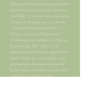
Chaque boîte est soigneusement
peinte à la main par des artisans
qualifiés, ce qui en fait une pièce
unique et unique en son genre.
La boîte en bois mesure 9 x 5 x
4,5 cm, offrant suffisamment
d'espace pour ranger vos bijoux
bien-aimés. Des options de
personnalisation sont également
disponibles sur demande, vous
permettant de personnaliser la
boîte avec une lettre ou un motif
spécifique. Élevez votre
rangement de bijoux avec cette
exquise Boite à bijou Lettre
Alphabétique peinte à la main,
un véritable témoignage du
savoir-faire artisanal.