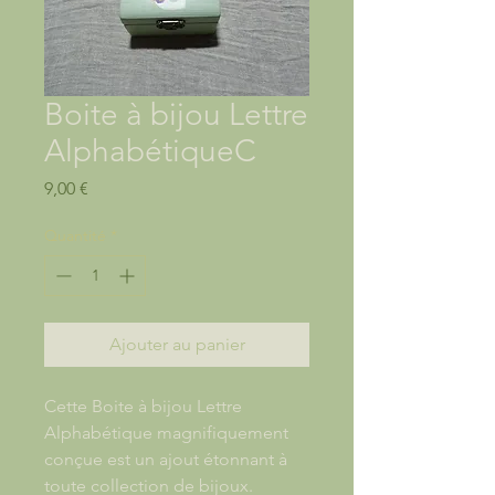
Boite à bijou Lettre
AlphabétiqueC
Prix
9,00 €
Quantité
*
Ajouter au panier
Cette Boite à bijou Lettre
Alphabétique magnifiquement
conçue est un ajout étonnant à
toute collection de bijoux.