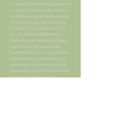
Chaque boîte est soigneusement
peinte à la main par des artisans
qualifiés, ce qui en fait une pièce
unique et unique en son genre.
La boîte en bois mesure 9 x 5 x
4,5 cm, offrant suffisamment
d'espace pour ranger vos bijoux
bien-aimés. Des options de
personnalisation sont également
disponibles sur demande, vous
permettant de personnaliser la
boîte avec une lettre ou un motif
spécifique. Élevez votre
rangement de bijoux avec cette
exquise Boite à bijou Lettre
Alphabétique peinte à la main,
un véritable témoignage du
savoir-faire artisanal.