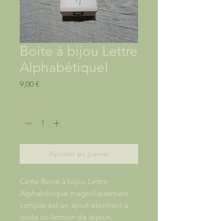
Boite à bijou Lettre
AlphabétiqueI
Prix
9,00 €
Quantité
*
Ajouter au panier
Cette Boite à bijou Lettre
Alphabétique magnifiquement
conçue est un ajout étonnant à
toute collection de bijoux.