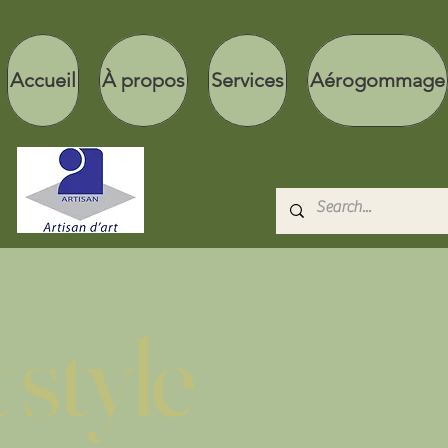
Accueil
À propos
Services
Aérogommage
 style