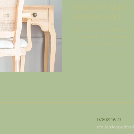
ANCIENS AVEC 
BIOSOURCEE
Une peinture qui respecte la 
1er avantage d’une peinture 
l’aspect écologique ! En...
0780225923
atelierdespetit