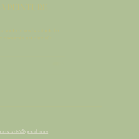
LA PEINTURE
planète et ses habitants Le
biosourcée est bien sûr
spinceaux86@gmail.com