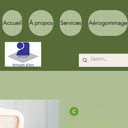
Accueil
À propos
Services
Aérogommage
Celine Orliange
12 nov. 2024
2 min de lectu
RELOOKER LES MEUBLES